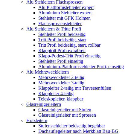
Alu Stehleitern Flachsprossen
Alu Plattformstehleiter expert
Aluminium Stehleiter expert
Stehleiter mit GFK Holmen
Flachsprossenstehleiter
Alu Stehleitern & Tritte Profi
Stehleiter Profi beidseitig
Tritt Profi beidseitig, starr
Tritt Profi beidseitig, starr, rollbar
Klapptritt Profi extrabreit
Klapp-Podest-Tritt Profi einseitig
Stehleiter Profi einseitig
Aluminium-Plattformstehleiter Profi, einseitig
Alu Mehrzweckleitern
Mehrzweckleiter 2-teilig
Mehrzweckleiter 3-teilig
Klappleiter 2-teilig mit Traversenfüßen
Klappleiter 4-teilig
Teleskopleiter, klappbar
Glasreinigerleitern
Glasreinigerleiter mit Stufen
Glasreinigerleiter mit Sprossen
Holzleitern
Stufenstehleiter beidseitig begehbar
Dachauflegeleiter nach Merkblatt Bau-BG