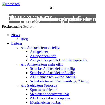
Slide
Leitern
Treppen
Anstiege
Podestleitern
Roll- und Montagepodeste
Wartungsbühnen
Übergänge
Aluminium-Konstruktionen
Produktsuche
News
Blog
Leitern
Alu Anlegeleitern einteilig
Anlegeleiter
Anlegeleiter-Profi
Anlegeleiter parallel mit Flachsprossen
Alu Anlegeleitern mehrteilig
Schiebe-Aufsteckleiter 2-teilig
Schiebe-Aufsteckleiter 3-teilig
Alu Plakatleiter, 2- und 3-teilig
Schiebeleiter mit Endlosseilzug, 2-teilig
Alu Stehleitern Sprossen
Sprossenstehleiter
Stehleiter höhenverstellbar
Alu Tapezierbock klappbar
Montageleiter rollbar