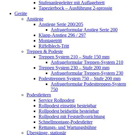
Stufenanlegeleiter mit Auflagebrett
Tapezierbock – Ausführung 2-sprossig
Geräte
Anstiege
Anstiege Serie 200/205
Anfrageformular Anstieg Serie 200
Klapp-Anstieg 296 / 297
Montagetritt
Riffelblech-Tritt
Treppen & Podeste
Treppen System 210 – Stufe 150 mm
Anfrageformular Treppen-System 210
Treppen System 230 – Stufe 200 mm
Anfrageformular Treppen-System 230
Podesttreppen System 750 – Stufe 200 mm
Anfrageformular Podesttreppen-System
750
Podestleitern
Service Rollpodest
Rollpodest einseitig besteigbar
Rollpodest beidseitig besteigbar
Rollpodest mit Feststellvorrichtung
Schnellmontage-Podestleiter
Rettungs- und Wartungsbühne
Übergänge, stationär