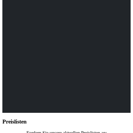
Preislisten
Fordern Sie unsere aktuellen Preislisten an: