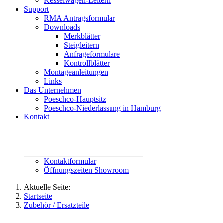
Kesselwagen-Leitern
Support
RMA Antragsformular
Downloads
Merkblätter
Steigleitern
Anfrageformulare
Kontrollblätter
Montageanleitungen
Links
Das Unternehmen
Poeschco-Hauptsitz
Poeschco-Niederlassung in Hamburg
Kontakt
Rufen Sie uns an:
02444 95800
contact@poeschco.de
Kontaktformular
Öffnungszeiten Showroom
Aktuelle Seite:
Startseite
Zubehör / Ersatzteile