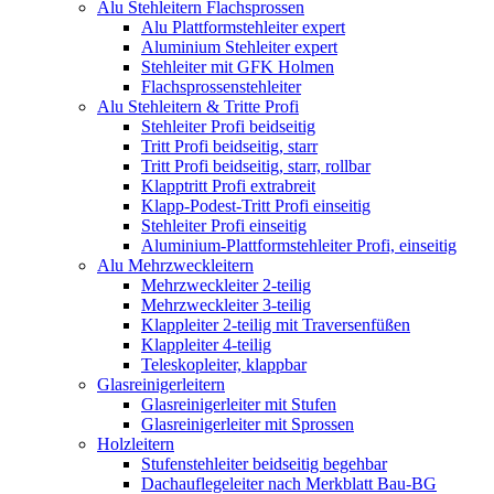
Alu Stehleitern Flachsprossen
Alu Plattformstehleiter expert
Aluminium Stehleiter expert
Stehleiter mit GFK Holmen
Flachsprossenstehleiter
Alu Stehleitern & Tritte Profi
Stehleiter Profi beidseitig
Tritt Profi beidseitig, starr
Tritt Profi beidseitig, starr, rollbar
Klapptritt Profi extrabreit
Klapp-Podest-Tritt Profi einseitig
Stehleiter Profi einseitig
Aluminium-Plattformstehleiter Profi, einseitig
Alu Mehrzweckleitern
Mehrzweckleiter 2-teilig
Mehrzweckleiter 3-teilig
Klappleiter 2-teilig mit Traversenfüßen
Klappleiter 4-teilig
Teleskopleiter, klappbar
Glasreinigerleitern
Glasreinigerleiter mit Stufen
Glasreinigerleiter mit Sprossen
Holzleitern
Stufenstehleiter beidseitig begehbar
Dachauflegeleiter nach Merkblatt Bau-BG