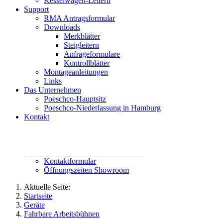
Kesselwagen-Leitern
Support
RMA Antragsformular
Downloads
Merkblätter
Steigleitern
Anfrageformulare
Kontrollblätter
Montageanleitungen
Links
Das Unternehmen
Poeschco-Hauptsitz
Poeschco-Niederlassung in Hamburg
Kontakt
Rufen Sie uns an:
02444 95800
contact@poeschco.de
Kontaktformular
Öffnungszeiten Showroom
Aktuelle Seite:
Startseite
Geräte
Fahrbare Arbeitsbühnen