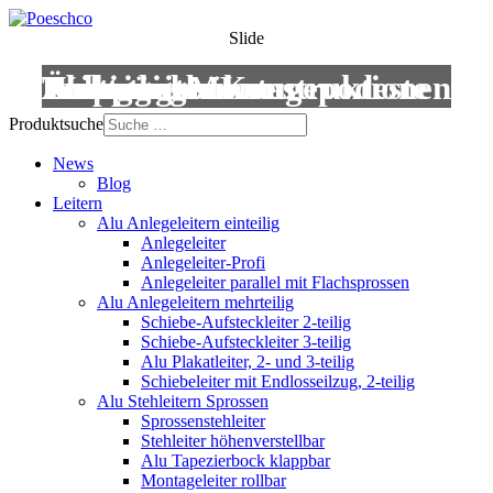
Slide
Leitern
Treppen
Anstiege
Podestleitern
Roll- und Montagepodeste
Wartungsbühnen
Übergänge
Aluminium-Konstruktionen
Produktsuche
News
Blog
Leitern
Alu Anlegeleitern einteilig
Anlegeleiter
Anlegeleiter-Profi
Anlegeleiter parallel mit Flachsprossen
Alu Anlegeleitern mehrteilig
Schiebe-Aufsteckleiter 2-teilig
Schiebe-Aufsteckleiter 3-teilig
Alu Plakatleiter, 2- und 3-teilig
Schiebeleiter mit Endlosseilzug, 2-teilig
Alu Stehleitern Sprossen
Sprossenstehleiter
Stehleiter höhenverstellbar
Alu Tapezierbock klappbar
Montageleiter rollbar