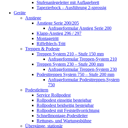
Stufenanlegeleiter mit Auflagebrett
Tapezierbock – Ausführung 2-sprossig
Geräte
Anstiege
Anstiege Serie 200/205
Anfrageformular Anstieg Serie 200
Klapp-Anstieg 296 / 297
Montagetritt
Riffelblech-Tritt
Treppen & Podeste
Treppen System 210 – Stufe 150 mm
Anfrageformular Treppen-System 210
Treppen System 230 – Stufe 200 mm
Anfrageformular Treppen-System 230
Podesttreppen System 750 – Stufe 200 mm
Anfrageformular Podesttreppen-System
750
Podestleitern
Service Rollpodest
Rollpodest einseitig besteigbar
Rollpodest beidseitig besteigbar
Rollpodest mit Feststellvorrichtung
Schnellmontage-Podestleiter
Rettungs- und Wartungsbühne
Übergänge, stationär