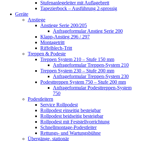
Stufenanlegeleiter mit Auflagebrett
Tapezierbock – Ausführung 2-sprossig
Geräte
Anstiege
Anstiege Serie 200/205
Anfrageformular Anstieg Serie 200
Klapp-Anstieg 296 / 297
Montagetritt
Riffelblech-Tritt
Treppen & Podeste
Treppen System 210 – Stufe 150 mm
Anfrageformular Treppen-System 210
Treppen System 230 – Stufe 200 mm
Anfrageformular Treppen-System 230
Podesttreppen System 750 – Stufe 200 mm
Anfrageformular Podesttreppen-System
750
Podestleitern
Service Rollpodest
Rollpodest einseitig besteigbar
Rollpodest beidseitig besteigbar
Rollpodest mit Feststellvorrichtung
Schnellmontage-Podestleiter
Rettungs- und Wartungsbühne
Übergänge, stationär