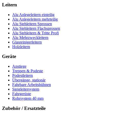
Leitern
Alu Anlegeleitern einteilig
Alu Anlegeleitern mehrteilig
Alu Stehleitern Sprossen
Alu Stehleitern Flachsprossen
Alu Stehleitern & Tritte Profi
Alu Mehrzweckleitern
Glasreinigerleitern
Holzleitern
Geräte
Anstiege
Treppen & Podeste
Podestleitern
Übergänge, stationär
Fahrbare Arbeitsbühnen
Steigleitersystem
Fahrgerüste
Rohrsystem 40 mm
Zubehör / Ersatzteile