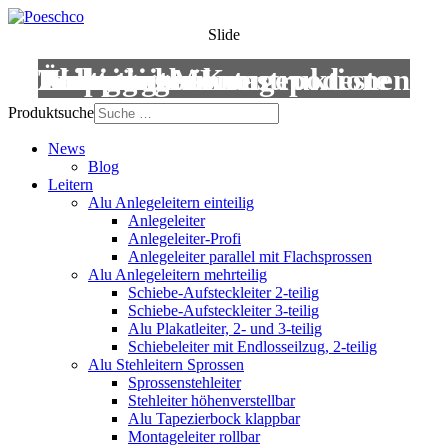
Slide
Leitern
Treppen
Anstiege
Podestleitern
Roll- und Montagepodeste
Wartungsbühnen
Übergänge
Aluminium-Konstruktionen
Produktsuche
News
Blog
Leitern
Alu Anlegeleitern einteilig
Anlegeleiter
Anlegeleiter-Profi
Anlegeleiter parallel mit Flachsprossen
Alu Anlegeleitern mehrteilig
Schiebe-Aufsteckleiter 2-teilig
Schiebe-Aufsteckleiter 3-teilig
Alu Plakatleiter, 2- und 3-teilig
Schiebeleiter mit Endlosseilzug, 2-teilig
Alu Stehleitern Sprossen
Sprossenstehleiter
Stehleiter höhenverstellbar
Alu Tapezierbock klappbar
Montageleiter rollbar