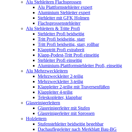
Alu Stehleitern Flachsprossen
Alu Plattformstehleiter expert
Aluminium Stehleiter expert
Stehleiter mit GFK Holmen
Flachsprossenstehleiter
Alu Stehleitern & Tritte Profi
Stehleiter Profi beidseitig
Tritt Profi beidseitig, starr
Tritt Profi beidseitig, starr, rollbar
Klapptritt Profi extrabreit
Klapp-Podest-Tritt Profi einseitig
Stehleiter Profi einseitig
Aluminium-Plattformstehleiter Profi, einseitig
Alu Mehrzweckleitern
Mehrzweckleiter 2-teilig
Mehrzweckleiter 3-teilig
Klappleiter 2-teilig mit Traversenfüßen
Klappleiter 4-teilig
Teleskopleiter, klappbar
Glasreinigerleitern
Glasreinigerleiter mit Stufen
Glasreinigerleiter mit Sprossen
Holzleitern
Stufenstehleiter beidseitig begehbar
Dachauflegeleiter nach Merkblatt Bau-BG