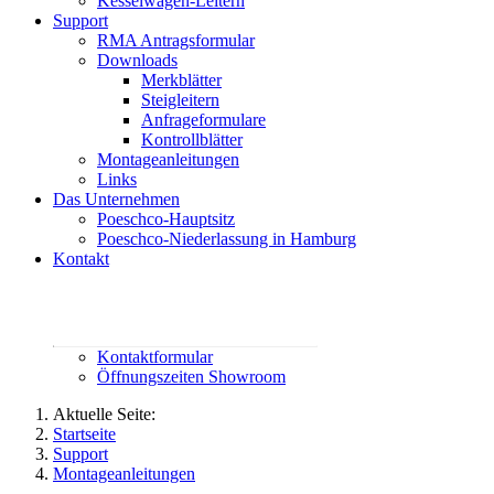
Kesselwagen-Leitern
Support
RMA Antragsformular
Downloads
Merkblätter
Steigleitern
Anfrageformulare
Kontrollblätter
Montageanleitungen
Links
Das Unternehmen
Poeschco-Hauptsitz
Poeschco-Niederlassung in Hamburg
Kontakt
Rufen Sie uns an:
02444 95800
contact@poeschco.de
Kontaktformular
Öffnungszeiten Showroom
Aktuelle Seite:
Startseite
Support
Montageanleitungen