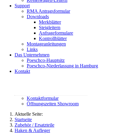
Kesselwagen-Leitern
Support
RMA Antragsformular
Downloads
Merkblätter
Steigleitern
Anfrageformulare
Kontrollblätter
Montageanleitungen
Links
Das Unternehmen
Poeschco-Hauptsitz
Poeschco-Niederlassung in Hamburg
Kontakt
Rufen Sie uns an:
02444 95800
contact@poeschco.de
Kontaktformular
Öffnungszeiten Showroom
Aktuelle Seite:
Startseite
Zubehör / Ersatzteile
Haken & Aufleger