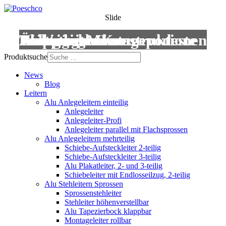
Slide
Leitern
Treppen
Anstiege
Podestleitern
Roll- und Montagepodeste
Wartungsbühnen
Übergänge
Aluminium-Konstruktionen
Produktsuche
News
Blog
Leitern
Alu Anlegeleitern einteilig
Anlegeleiter
Anlegeleiter-Profi
Anlegeleiter parallel mit Flachsprossen
Alu Anlegeleitern mehrteilig
Schiebe-Aufsteckleiter 2-teilig
Schiebe-Aufsteckleiter 3-teilig
Alu Plakatleiter, 2- und 3-teilig
Schiebeleiter mit Endlosseilzug, 2-teilig
Alu Stehleitern Sprossen
Sprossenstehleiter
Stehleiter höhenverstellbar
Alu Tapezierbock klappbar
Montageleiter rollbar