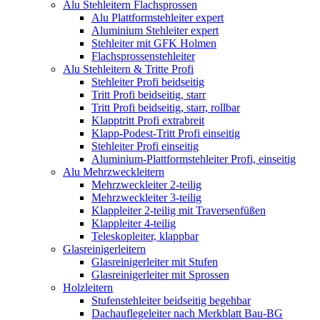
Alu Stehleitern Flachsprossen
Alu Plattformstehleiter expert
Aluminium Stehleiter expert
Stehleiter mit GFK Holmen
Flachsprossenstehleiter
Alu Stehleitern & Tritte Profi
Stehleiter Profi beidseitig
Tritt Profi beidseitig, starr
Tritt Profi beidseitig, starr, rollbar
Klapptritt Profi extrabreit
Klapp-Podest-Tritt Profi einseitig
Stehleiter Profi einseitig
Aluminium-Plattformstehleiter Profi, einseitig
Alu Mehrzweckleitern
Mehrzweckleiter 2-teilig
Mehrzweckleiter 3-teilig
Klappleiter 2-teilig mit Traversenfüßen
Klappleiter 4-teilig
Teleskopleiter, klappbar
Glasreinigerleitern
Glasreinigerleiter mit Stufen
Glasreinigerleiter mit Sprossen
Holzleitern
Stufenstehleiter beidseitig begehbar
Dachauflegeleiter nach Merkblatt Bau-BG