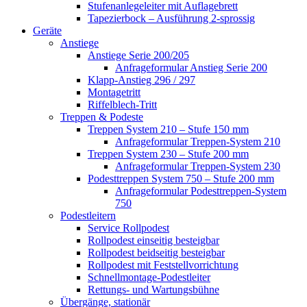
Stufenanlegeleiter mit Auflagebrett
Tapezierbock – Ausführung 2-sprossig
Geräte
Anstiege
Anstiege Serie 200/205
Anfrageformular Anstieg Serie 200
Klapp-Anstieg 296 / 297
Montagetritt
Riffelblech-Tritt
Treppen & Podeste
Treppen System 210 – Stufe 150 mm
Anfrageformular Treppen-System 210
Treppen System 230 – Stufe 200 mm
Anfrageformular Treppen-System 230
Podesttreppen System 750 – Stufe 200 mm
Anfrageformular Podesttreppen-System
750
Podestleitern
Service Rollpodest
Rollpodest einseitig besteigbar
Rollpodest beidseitig besteigbar
Rollpodest mit Feststellvorrichtung
Schnellmontage-Podestleiter
Rettungs- und Wartungsbühne
Übergänge, stationär