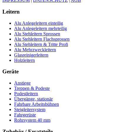
IMPRESSUM
|
DATENSCHUTZ
|
AGB
Leitern
Alu Anlegeleitern einteilig
Alu Anlegeleitern mehrteilig
Alu Stehleitern Sprossen
Alu Stehleitern Flachsprossen
Alu Stehleitern & Tritte Profi
Alu Mehrzweckleitern
Glasreinigerleitern
Holzleitern
Geräte
Anstiege
Treppen & Podeste
Podestleitern
Übergänge, stationär
Fahrbare Arbeitsbühnen
Steigleitersystem
Fahrgerüste
Rohrsystem 40 mm
Zubehör / Ersatzteile