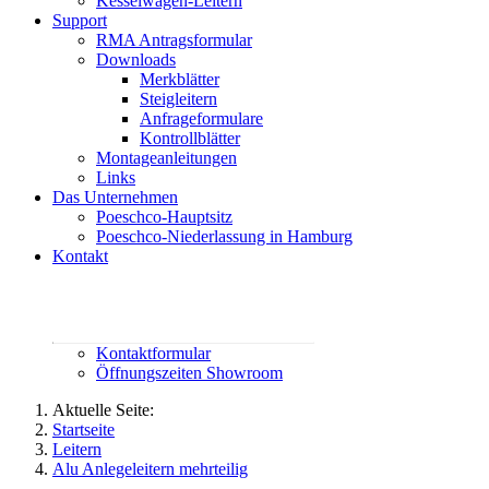
Kesselwagen-Leitern
Support
RMA Antragsformular
Downloads
Merkblätter
Steigleitern
Anfrageformulare
Kontrollblätter
Montageanleitungen
Links
Das Unternehmen
Poeschco-Hauptsitz
Poeschco-Niederlassung in Hamburg
Kontakt
Rufen Sie uns an:
02444 95800
contact@poeschco.de
Kontaktformular
Öffnungszeiten Showroom
Aktuelle Seite:
Startseite
Leitern
Alu Anlegeleitern mehrteilig