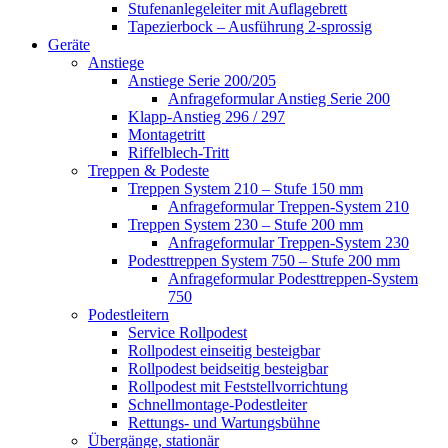
Stufenanlegeleiter mit Auflagebrett
Tapezierbock – Ausführung 2-sprossig
Geräte
Anstiege
Anstiege Serie 200/205
Anfrageformular Anstieg Serie 200
Klapp-Anstieg 296 / 297
Montagetritt
Riffelblech-Tritt
Treppen & Podeste
Treppen System 210 – Stufe 150 mm
Anfrageformular Treppen-System 210
Treppen System 230 – Stufe 200 mm
Anfrageformular Treppen-System 230
Podesttreppen System 750 – Stufe 200 mm
Anfrageformular Podesttreppen-System
750
Podestleitern
Service Rollpodest
Rollpodest einseitig besteigbar
Rollpodest beidseitig besteigbar
Rollpodest mit Feststellvorrichtung
Schnellmontage-Podestleiter
Rettungs- und Wartungsbühne
Übergänge, stationär