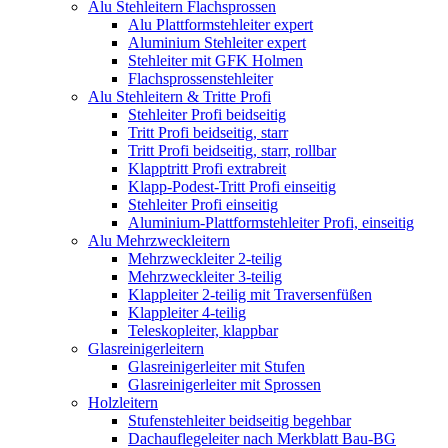
Alu Stehleitern Flachsprossen
Alu Plattformstehleiter expert
Aluminium Stehleiter expert
Stehleiter mit GFK Holmen
Flachsprossenstehleiter
Alu Stehleitern & Tritte Profi
Stehleiter Profi beidseitig
Tritt Profi beidseitig, starr
Tritt Profi beidseitig, starr, rollbar
Klapptritt Profi extrabreit
Klapp-Podest-Tritt Profi einseitig
Stehleiter Profi einseitig
Aluminium-Plattformstehleiter Profi, einseitig
Alu Mehrzweckleitern
Mehrzweckleiter 2-teilig
Mehrzweckleiter 3-teilig
Klappleiter 2-teilig mit Traversenfüßen
Klappleiter 4-teilig
Teleskopleiter, klappbar
Glasreinigerleitern
Glasreinigerleiter mit Stufen
Glasreinigerleiter mit Sprossen
Holzleitern
Stufenstehleiter beidseitig begehbar
Dachauflegeleiter nach Merkblatt Bau-BG