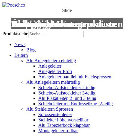
Slide
Leitern
Treppen
Anstiege
Podestleitern
Roll- und Montagepodeste
Wartungsbühnen
Übergänge
Aluminium-Konstruktionen
Produktsuche
News
Blog
Leitern
Alu Anlegeleitern einteilig
Anlegeleiter
Anlegeleiter-Profi
Anlegeleiter parallel mit Flachsprossen
Alu Anlegeleitern mehrteilig
Schiebe-Aufsteckleiter 2-teilig
Schiebe-Aufsteckleiter 3-teilig
Alu Plakatleiter, 2- und 3-teilig
Schiebeleiter mit Endlosseilzug, 2-teilig
Alu Stehleitern Sprossen
Sprossenstehleiter
Stehleiter höhenverstellbar
Alu Tapezierbock klappbar
Montageleiter rollbar