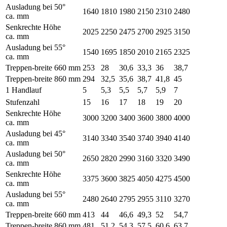
Ausladung bei 50°
1640
1810
1980
2150
2310
2480
ca. mm
Senkrechte Höhe
2025
2250
2475
2700
2925
3150
ca. mm
Ausladung bei 55°
1540
1695
1850
2010
2165
2325
ca. mm
Treppen-breite 660 mm
253
28
30,6
33,3
36
38,7
Treppen-breite 860 mm
294
32,5
35,6
38,7
41,8
45
1 Handlauf
5
5,3
5,5
5,7
5,9
7
Stufenzahl
15
16
17
18
19
20
Senkrechte Höhe
3000
3200
3400
3600
3800
4000
ca. mm
Ausladung bei 45°
3140
3340
3540
3740
3940
4140
ca. mm
Ausladung bei 50°
2650
2820
2990
3160
3320
3490
ca. mm
Senkrechte Höhe
3375
3600
3825
4050
4275
4500
ca. mm
Ausladung bei 55°
2480
2640
2795
2955
3110
3270
ca. mm
Treppen-breite 660 mm
413
44
46,6
49,3
52
54,7
Treppen-breite 860 mm
481
51,2
54,3
57,5
60,6
63,7