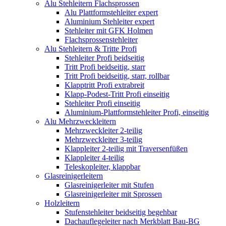
Alu Stehleitern Flachsprossen
Alu Plattformstehleiter expert
Aluminium Stehleiter expert
Stehleiter mit GFK Holmen
Flachsprossenstehleiter
Alu Stehleitern & Tritte Profi
Stehleiter Profi beidseitig
Tritt Profi beidseitig, starr
Tritt Profi beidseitig, starr, rollbar
Klapptritt Profi extrabreit
Klapp-Podest-Tritt Profi einseitig
Stehleiter Profi einseitig
Aluminium-Plattformstehleiter Profi, einseitig
Alu Mehrzweckleitern
Mehrzweckleiter 2-teilig
Mehrzweckleiter 3-teilig
Klappleiter 2-teilig mit Traversenfüßen
Klappleiter 4-teilig
Teleskopleiter, klappbar
Glasreinigerleitern
Glasreinigerleiter mit Stufen
Glasreinigerleiter mit Sprossen
Holzleitern
Stufenstehleiter beidseitig begehbar
Dachauflegeleiter nach Merkblatt Bau-BG