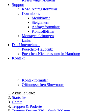
Kesselwagen-Leitern
Support
RMA Antragsformular
Downloads
Merkblätter
Steigleitern
Anfrageformulare
Kontrollblätter
Montageanleitungen
Links
Das Unternehmen
Poeschco-Hauptsitz
Poeschco-Niederlassung in Hamburg
Kontakt
Rufen Sie uns an:
02444 95800
contact@poeschco.de
Kontaktformular
Öffnungszeiten Showroom
Aktuelle Seite:
Startseite
Geräte
Treppen & Podeste
Treppen System 230 – Stufe 200 mm