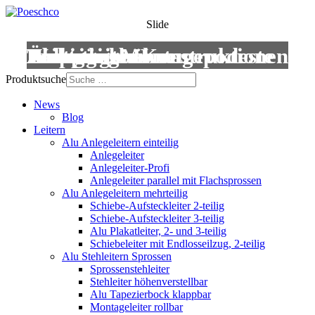
Slide
Leitern
Treppen
Anstiege
Podestleitern
Roll- und Montagepodeste
Wartungsbühnen
Übergänge
Aluminium-Konstruktionen
Produktsuche
News
Blog
Leitern
Alu Anlegeleitern einteilig
Anlegeleiter
Anlegeleiter-Profi
Anlegeleiter parallel mit Flachsprossen
Alu Anlegeleitern mehrteilig
Schiebe-Aufsteckleiter 2-teilig
Schiebe-Aufsteckleiter 3-teilig
Alu Plakatleiter, 2- und 3-teilig
Schiebeleiter mit Endlosseilzug, 2-teilig
Alu Stehleitern Sprossen
Sprossenstehleiter
Stehleiter höhenverstellbar
Alu Tapezierbock klappbar
Montageleiter rollbar