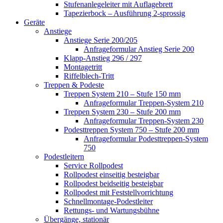
Stufenanlegeleiter mit Auflagebrett
Tapezierbock – Ausführung 2-sprossig
Geräte
Anstiege
Anstiege Serie 200/205
Anfrageformular Anstieg Serie 200
Klapp-Anstieg 296 / 297
Montagetritt
Riffelblech-Tritt
Treppen & Podeste
Treppen System 210 – Stufe 150 mm
Anfrageformular Treppen-System 210
Treppen System 230 – Stufe 200 mm
Anfrageformular Treppen-System 230
Podesttreppen System 750 – Stufe 200 mm
Anfrageformular Podesttreppen-System
750
Podestleitern
Service Rollpodest
Rollpodest einseitig besteigbar
Rollpodest beidseitig besteigbar
Rollpodest mit Feststellvorrichtung
Schnellmontage-Podestleiter
Rettungs- und Wartungsbühne
Übergänge, stationär