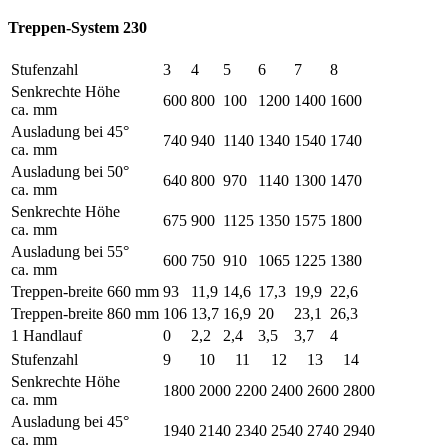
Treppen-System 230
Stufenzahl
3
4
5
6
7
8
Senkrechte Höhe
600
800
100
1200
1400
1600
ca. mm
Ausladung bei 45°
740
940
1140
1340
1540
1740
ca. mm
Ausladung bei 50°
640
800
970
1140
1300
1470
ca. mm
Senkrechte Höhe
675
900
1125
1350
1575
1800
ca. mm
Ausladung bei 55°
600
750
910
1065
1225
1380
ca. mm
Treppen-breite 660 mm
93
11,9
14,6
17,3
19,9
22,6
Treppen-breite 860 mm
106
13,7
16,9
20
23,1
26,3
1 Handlauf
0
2,2
2,4
3,5
3,7
4
Stufenzahl
9
10
11
12
13
14
Senkrechte Höhe
1800
2000
2200
2400
2600
2800
ca. mm
Ausladung bei 45°
1940
2140
2340
2540
2740
2940
ca. mm