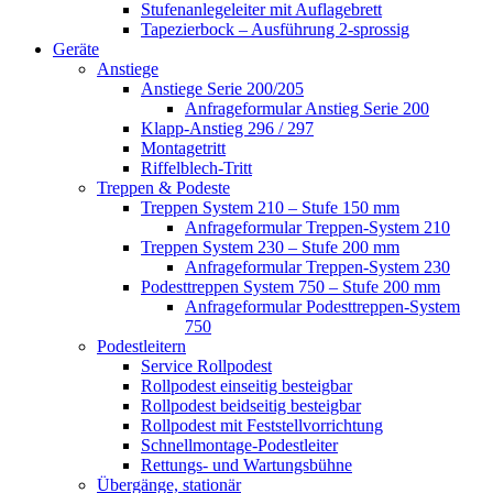
Stufenanlegeleiter mit Auflagebrett
Tapezierbock – Ausführung 2-sprossig
Geräte
Anstiege
Anstiege Serie 200/205
Anfrageformular Anstieg Serie 200
Klapp-Anstieg 296 / 297
Montagetritt
Riffelblech-Tritt
Treppen & Podeste
Treppen System 210 – Stufe 150 mm
Anfrageformular Treppen-System 210
Treppen System 230 – Stufe 200 mm
Anfrageformular Treppen-System 230
Podesttreppen System 750 – Stufe 200 mm
Anfrageformular Podesttreppen-System
750
Podestleitern
Service Rollpodest
Rollpodest einseitig besteigbar
Rollpodest beidseitig besteigbar
Rollpodest mit Feststellvorrichtung
Schnellmontage-Podestleiter
Rettungs- und Wartungsbühne
Übergänge, stationär