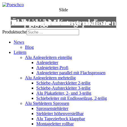
Slide
Leitern
Treppen
Anstiege
Podestleitern
Roll- und Montagepodeste
Wartungsbühnen
Übergänge
Aluminium-Konstruktionen
Produktsuche
News
Blog
Leitern
Alu Anlegeleitern einteilig
Anlegeleiter
Anlegeleiter-Profi
Anlegeleiter parallel mit Flachsprossen
Alu Anlegeleitern mehrteilig
Schiebe-Aufsteckleiter 2-teilig
Schiebe-Aufsteckleiter 3-teilig
Alu Plakatleiter, 2- und 3-teilig
Schiebeleiter mit Endlosseilzug, 2-teilig
Alu Stehleitern Sprossen
Sprossenstehleiter
Stehleiter höhenverstellbar
Alu Tapezierbock klappbar
Montageleiter rollbar