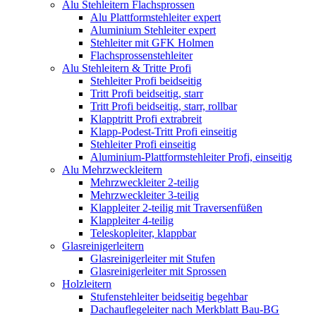
Alu Stehleitern Flachsprossen
Alu Plattformstehleiter expert
Aluminium Stehleiter expert
Stehleiter mit GFK Holmen
Flachsprossenstehleiter
Alu Stehleitern & Tritte Profi
Stehleiter Profi beidseitig
Tritt Profi beidseitig, starr
Tritt Profi beidseitig, starr, rollbar
Klapptritt Profi extrabreit
Klapp-Podest-Tritt Profi einseitig
Stehleiter Profi einseitig
Aluminium-Plattformstehleiter Profi, einseitig
Alu Mehrzweckleitern
Mehrzweckleiter 2-teilig
Mehrzweckleiter 3-teilig
Klappleiter 2-teilig mit Traversenfüßen
Klappleiter 4-teilig
Teleskopleiter, klappbar
Glasreinigerleitern
Glasreinigerleiter mit Stufen
Glasreinigerleiter mit Sprossen
Holzleitern
Stufenstehleiter beidseitig begehbar
Dachauflegeleiter nach Merkblatt Bau-BG