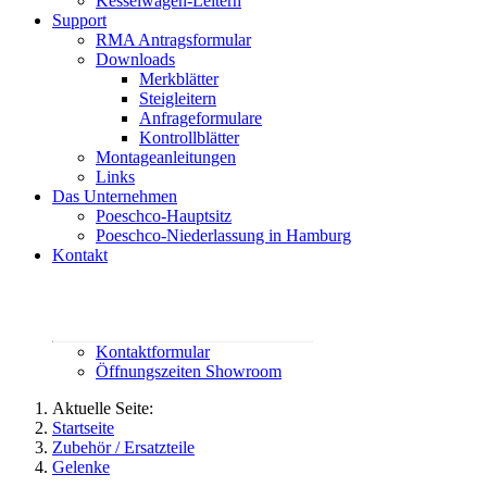
Kesselwagen-Leitern
Support
RMA Antragsformular
Downloads
Merkblätter
Steigleitern
Anfrageformulare
Kontrollblätter
Montageanleitungen
Links
Das Unternehmen
Poeschco-Hauptsitz
Poeschco-Niederlassung in Hamburg
Kontakt
Rufen Sie uns an:
02444 95800
contact@poeschco.de
Kontaktformular
Öffnungszeiten Showroom
Aktuelle Seite:
Startseite
Zubehör / Ersatzteile
Gelenke