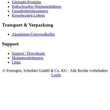
Edelstahl-Produkte
Hubschrauber-Wartungsbühnen
Fassadenbefahranlagen
Kesselwagen-Leitern
Transport & Verpackung
Aluminium-Universalkoffer
Support
Support / Downloads
Montageanleitungen
Links
© Poensgen, Scheibler GmbH & Co. KG · Alle Rechte vorbehalten
·
LogIn