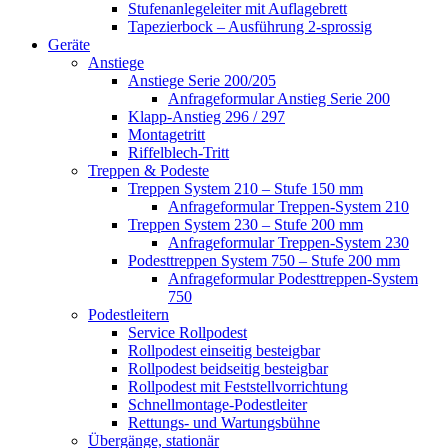
Stufenanlegeleiter mit Auflagebrett
Tapezierbock – Ausführung 2-sprossig
Geräte
Anstiege
Anstiege Serie 200/205
Anfrageformular Anstieg Serie 200
Klapp-Anstieg 296 / 297
Montagetritt
Riffelblech-Tritt
Treppen & Podeste
Treppen System 210 – Stufe 150 mm
Anfrageformular Treppen-System 210
Treppen System 230 – Stufe 200 mm
Anfrageformular Treppen-System 230
Podesttreppen System 750 – Stufe 200 mm
Anfrageformular Podesttreppen-System
750
Podestleitern
Service Rollpodest
Rollpodest einseitig besteigbar
Rollpodest beidseitig besteigbar
Rollpodest mit Feststellvorrichtung
Schnellmontage-Podestleiter
Rettungs- und Wartungsbühne
Übergänge, stationär