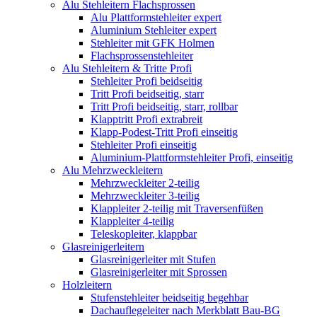
Alu Stehleitern Flachsprossen
Alu Plattformstehleiter expert
Aluminium Stehleiter expert
Stehleiter mit GFK Holmen
Flachsprossenstehleiter
Alu Stehleitern & Tritte Profi
Stehleiter Profi beidseitig
Tritt Profi beidseitig, starr
Tritt Profi beidseitig, starr, rollbar
Klapptritt Profi extrabreit
Klapp-Podest-Tritt Profi einseitig
Stehleiter Profi einseitig
Aluminium-Plattformstehleiter Profi, einseitig
Alu Mehrzweckleitern
Mehrzweckleiter 2-teilig
Mehrzweckleiter 3-teilig
Klappleiter 2-teilig mit Traversenfüßen
Klappleiter 4-teilig
Teleskopleiter, klappbar
Glasreinigerleitern
Glasreinigerleiter mit Stufen
Glasreinigerleiter mit Sprossen
Holzleitern
Stufenstehleiter beidseitig begehbar
Dachauflegeleiter nach Merkblatt Bau-BG