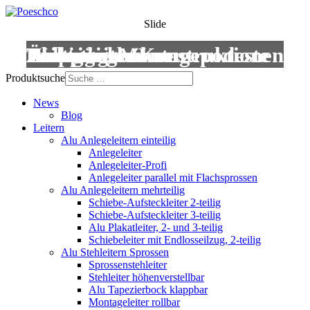
Slide
Leitern
Treppen
Anstiege
Podestleitern
Roll- und Montagepodeste
Wartungsbühnen
Übergänge
Aluminium-Konstruktionen
Produktsuche
News
Blog
Leitern
Alu Anlegeleitern einteilig
Anlegeleiter
Anlegeleiter-Profi
Anlegeleiter parallel mit Flachsprossen
Alu Anlegeleitern mehrteilig
Schiebe-Aufsteckleiter 2-teilig
Schiebe-Aufsteckleiter 3-teilig
Alu Plakatleiter, 2- und 3-teilig
Schiebeleiter mit Endlosseilzug, 2-teilig
Alu Stehleitern Sprossen
Sprossenstehleiter
Stehleiter höhenverstellbar
Alu Tapezierbock klappbar
Montageleiter rollbar