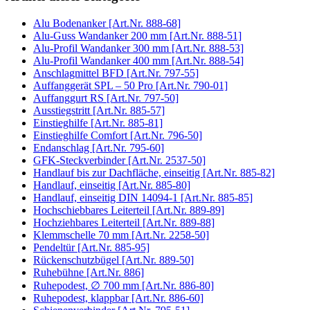
Alu Bodenanker [Art.Nr. 888-68]
Alu-Guss Wandanker 200 mm [Art.Nr. 888-51]
Alu-Profil Wandanker 300 mm [Art.Nr. 888-53]
Alu-Profil Wandanker 400 mm [Art.Nr. 888-54]
Anschlagmittel BFD [Art.Nr. 797-55]
Auffanggerät SPL – 50 Pro [Art.Nr. 790-01]
Auffanggurt RS [Art.Nr. 797-50]
Ausstiegstritt [Art.Nr. 885-57]
Einstieghilfe [Art.Nr. 885-81]
Einstieghilfe Comfort [Art.Nr. 796-50]
Endanschlag [Art.Nr. 795-60]
GFK-Steckverbinder [Art.Nr. 2537-50]
Handlauf bis zur Dachfläche, einseitig [Art.Nr. 885-82]
Handlauf, einseitig [Art.Nr. 885-80]
Handlauf, einseitig DIN 14094-1 [Art.Nr. 885-85]
Hochschiebbares Leiterteil [Art.Nr. 889-89]
Hochziehbares Leiterteil [Art.Nr. 889-88]
Klemmschelle 70 mm [Art.Nr. 2258-50]
Pendeltür [Art.Nr. 885-95]
Rückenschutzbügel [Art.Nr. 889-50]
Ruhebühne [Art.Nr. 886]
Ruhepodest, ∅ 700 mm [Art.Nr. 886-80]
Ruhepodest, klappbar [Art.Nr. 886-60]