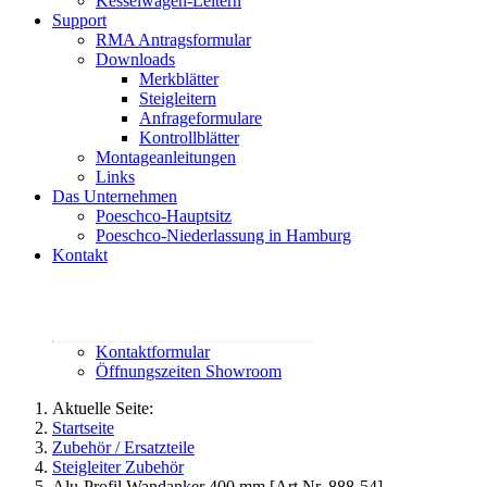
Kesselwagen-Leitern
Support
RMA Antragsformular
Downloads
Merkblätter
Steigleitern
Anfrageformulare
Kontrollblätter
Montageanleitungen
Links
Das Unternehmen
Poeschco-Hauptsitz
Poeschco-Niederlassung in Hamburg
Kontakt
Rufen Sie uns an:
02444 95800
contact@poeschco.de
Kontaktformular
Öffnungszeiten Showroom
Aktuelle Seite:
Startseite
Zubehör / Ersatzteile
Steigleiter Zubehör
Alu-Profil Wandanker 400 mm [Art.Nr. 888-54]