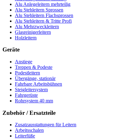
Alu Anlegeleitern mehrteilig
Alu Stehleitern Sprossen
Alu Stehleitern Flachsprossen
Alu Stehleitern & Tritte Profi
Alu Mehrzweckleitern
Glasreinigerleitern
Holzleitern
Geräte
Anstiege
Treppen & Podeste
Podestleitern
Übergänge, stationär
Fahrbare Arbeitsbühnen
Steigleitersystem
Fahrgerüste
Rohrsystem 40 mm
Zubehör / Ersatzteile
Zusatzausstattungen für Leitern
Arbeitsschalen
Leiterfüße